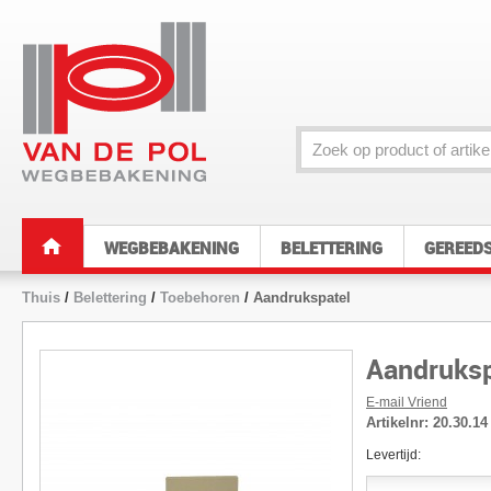
WEGBEBAKENING
BELETTERING
GEREED
Thuis
/
Belettering
/
Toebehoren
/
Aandrukspatel
Aandruksp
E-mail Vriend
Artikelnr:
20.30.14
Levertijd: