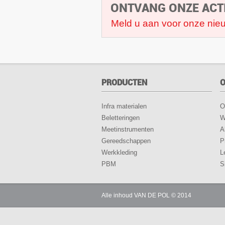
ONTVANG ONZE ACT
Meld u aan voor onze nieu
PRODUCTEN
O
Infra materialen
O
Beletteringen
W
Meetinstrumenten
A
Gereedschappen
P
Werkkleding
L
PBM
S
Alle inhoud VAN DE POL © 2014