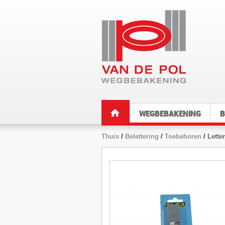
WEGBEBAKENING
B
Thuis
/
Belettering
/
Toebehoren
/
Lette