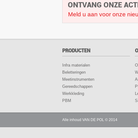
ONTVANG ONZE ACT
Meld u aan voor onze nieu
PRODUCTEN
O
Infra materialen
O
Beletteringen
W
Meetinstrumenten
A
Gereedschappen
P
Werkkleding
L
PBM
S
Alle inhoud VAN DE POL © 2014