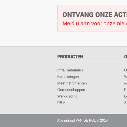
ONTVANG ONZE ACT
Meld u aan voor onze nieu
PRODUCTEN
O
Infra materialen
O
Beletteringen
W
Meetinstrumenten
A
Gereedschappen
P
Werkkleding
L
PBM
S
Alle inhoud VAN DE POL © 2014