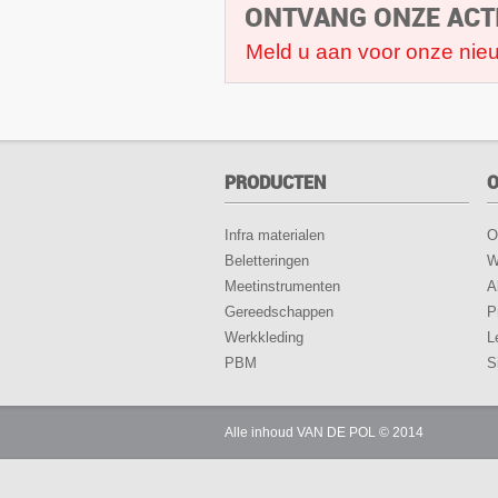
ONTVANG ONZE ACT
Meld u aan voor onze nieu
PRODUCTEN
O
Infra materialen
O
Beletteringen
W
Meetinstrumenten
A
Gereedschappen
P
Werkkleding
L
PBM
S
Alle inhoud VAN DE POL © 2014